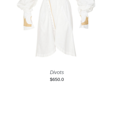
SELECT OPTIONS
/
QUICK VIEW
Divots
$
650.0