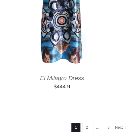
ADD TO CART
/
QUICK VIEW
El Milagro Dress
$
444.9
1
2
…
6
Next