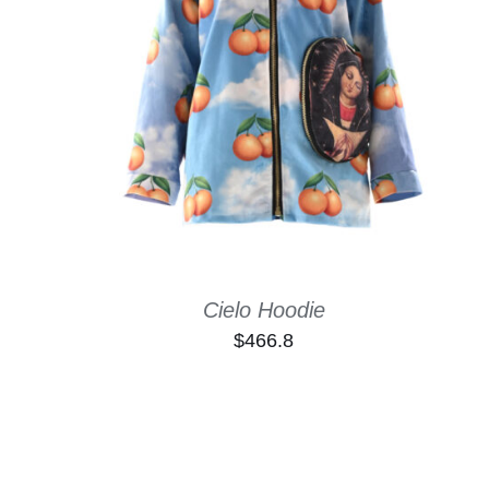
ADD TO CART
/
QUICK VIEW
Cielo Hoodie
$
466.8