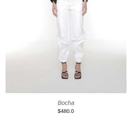
SELECT OPTIONS
/
QUICK VIEW
Bocha
$
480.0