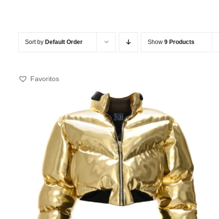
Sort by
Default Order
Show
9 Products
Favoritos
ADD TO CART
/
QUICK VIEW