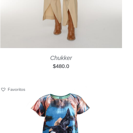
Chukker
$
480.0
Favoritos